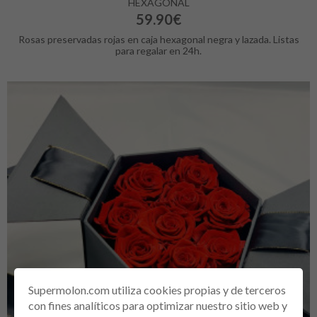
HEXAGONAL
59.90€
Rosas preservadas rojas en caja hexagonal negra y lazada. Listas
para regalar en 24h.
Supermolon.com utiliza cookies propias y de terceros
con fines analíticos para optimizar nuestro sitio web y