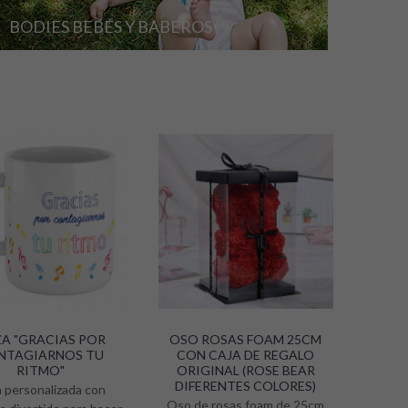
BODIES BEBÉS Y BABEROS
A "GRACIAS POR
OSO ROSAS FOAM 25CM
OSO 
NTAGIARNOS TU
CON CAJA DE REGALO
CON
RITMO"
ORIGINAL (ROSE BEAR
ORI
DIFERENTES COLORES)
DIF
 personalizada con
Oso de rosas foam de 25cm
Oso d