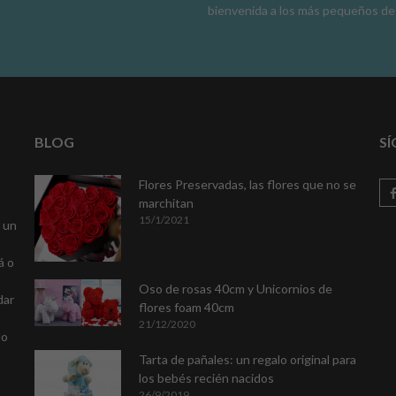
bienvenida a los más pequeños de 
BLOG
S
Flores Preservadas, las flores que no se
marchitan
15/1/2021
r un
á o
Oso de rosas 40cm y Unicornios de
dar
flores foam 40cm
21/12/2020
do
Tarta de pañales: un regalo original para
los bebés recién nacidos
26/9/2019