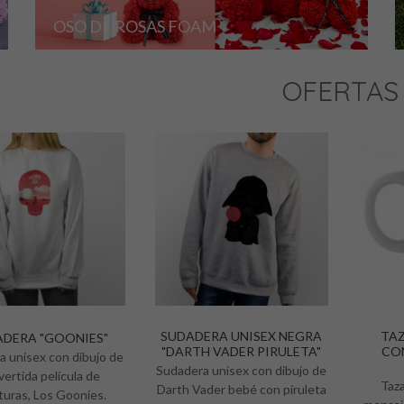
OSO DE ROSAS FOAM
OFERTAS
SUDADERA UNISEX NEGRA
TAZ
DERA "GOONIES"
"DARTH VADER PIRULETA"
CO
a unisex con dibujo de
Sudadera unisex con dibujo de
ivertida película de
Taza
Darth Vader bebé con piruleta
turas, Los Goonies.