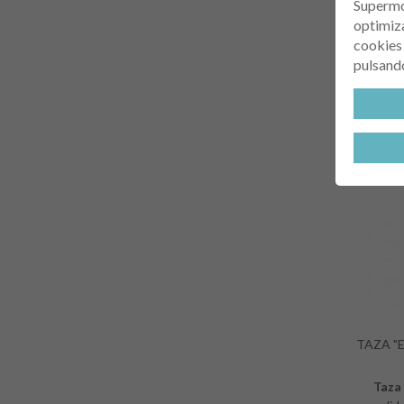
Supermol
optimiza
cookies 
pulsando
TAZA "
Taza