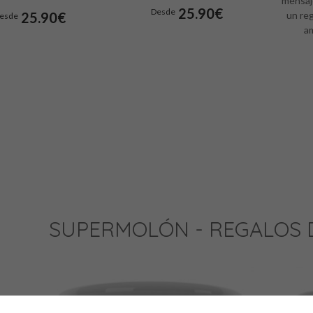
mensaje
25.90€
Desde
25.90€
un reg
esde
a
CONTACT
SUPERMOLÓN - REGALOS D