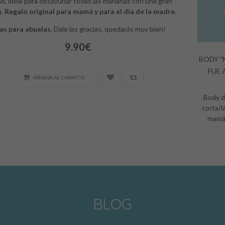
ad, ideal para desayunar todas las mañanas con una gran
a.
Regalo original para mamá y para el día de la madre.
as para abuelas
. Dale las gracias, quedarás muy bien!
9.90€
BODY "
FUE 
AÑADIR AL CARRITO
Body d
corta/l
mamá 
BLOG