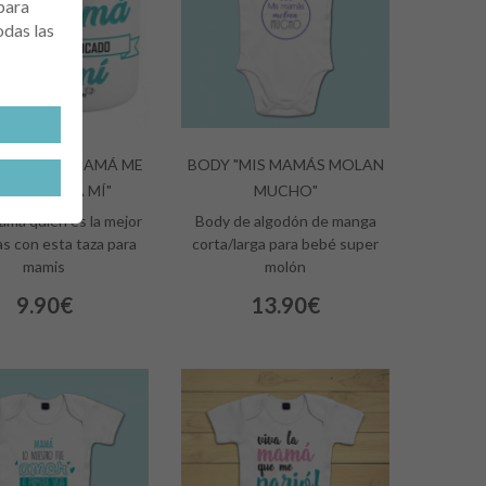
para
odas las
LA MEJOR MAMÁ ME
BODY "MIS MAMÁS MOLAN
 TOCADO A MÍ"
MUCHO"
mamá quién es la mejor
Body de algodón de manga
s con esta taza para
corta/larga para bebé super
mamis
molón
9.90€
13.90€