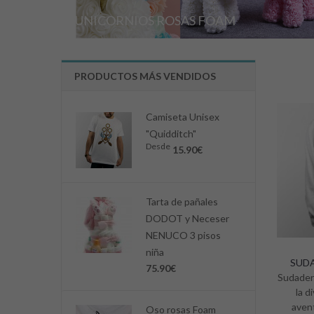
UNICORNIOS ROSAS FOAM
PRODUCTOS MÁS VENDIDOS
Camiseta Unisex
"Quidditch"
Desde
15.90€
Tarta de pañales
DODOT y Neceser
NENUCO 3 pisos
niña
SUDA
75.90€
Sudader
la d
aven
Oso rosas Foam