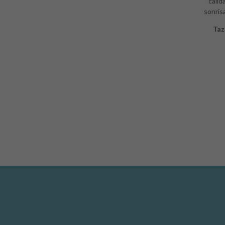
calid
sonris
Taz