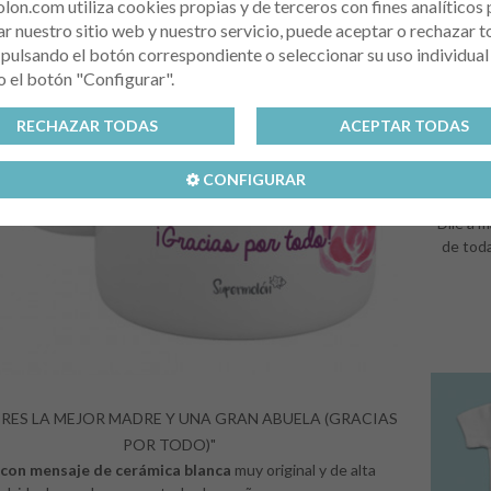
on.com utiliza cookies propias y de terceros con fines analíticos 
r nuestro sitio web y nuestro servicio, puede aceptar o rechazar t
pulsando el botón correspondiente o seleccionar su uso individual
 el botón "Configurar".
RECHAZAR TODAS
ACEPTAR TODAS
TAZA "
CONFIGURAR
HA
Dile a 
de toda
ERES LA MEJOR MADRE Y UNA GRAN ABUELA (GRACIAS
POR TODO)"
 con mensaje de cerámica blanca
muy original y de alta