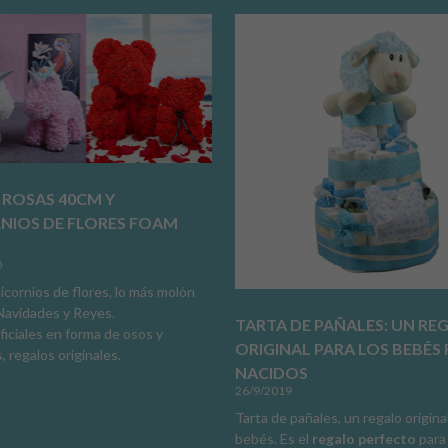
 ROSAS 40CM Y
NIOS DE FLORES FOAM
0
icornios de flores, lo más molón
Navidades y Reyes.
TARTA DE PAÑALES: UN RE
ificiales en forma de osos y
ORIGINAL PARA LOS BEBÉS 
, regalos originales.
NACIDOS
26/9/2019
Tarta de pañales, un regalo origina
bebés. Es el
regalo perfecto
para 