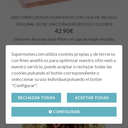
UNICORNIO ROSAS FOAM 40CM CON CAJA DE REGALO
ORIGINAL (ROSE UNICORN DIFERENTES COLORES)
42.90€
Unicornio de rosas foam 40cm con caja de regalo incluida.
Supermolon.com utiliza cookies propias y de terceros
con fines analíticos para optimizar nuestro sitio web y
nuestro servicio, puede aceptar o rechazar todas las
cookies pulsando el botón correspondiente o
seleccionar su uso individual pulsando el botón
"Configurar".
RECHAZAR TODAS
ACEPTAR TODAS
CONFIGURAR